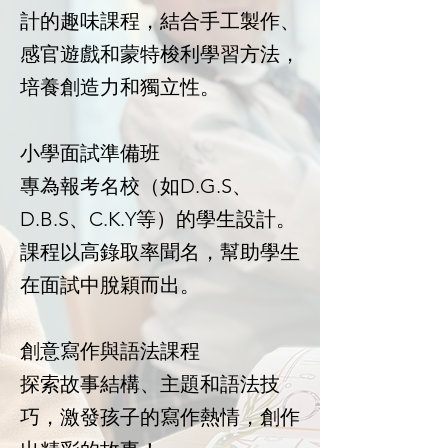
計的趣味課程，結合手工製作、
感官遊戲和蒙特梭利學習方法，
培養創造力和獨立性。
小學面試準備班
專為報考名校（如D.G.S、
D.B.S、C.K.Y等）的學生設計。
課程以高錄取率聞名，幫助學生
在面試中脫穎而出。
創意寫作與語法課程
探索故事結構、主題和語法技
巧，激發孩子的寫作熱情，創作